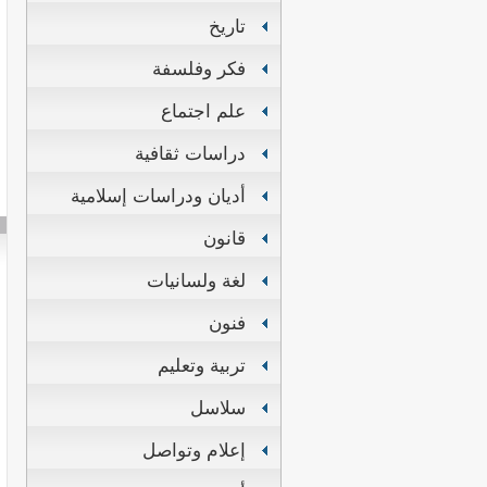
تاريخ
فكر وفلسفة
علم اجتماع
دراسات ثقافية
أديان ودراسات إسلامية
قانون
لغة ولسانيات
فنون
تربية وتعليم
سلاسل
إعلام وتواصل