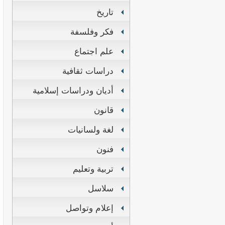
تاريخ
فكر وفلسفة
علم اجتماع
دراسات ثقافية
أديان ودراسات إسلامية
قانون
لغة ولسانيات
فنون
تربية وتعليم
سلاسل
إعلام وتواصل