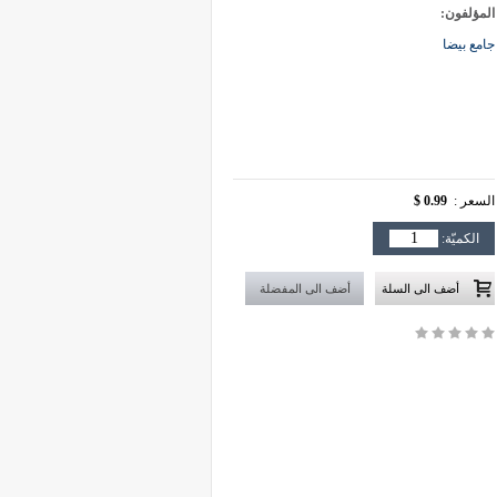
المؤلفون:
جامع بيضا
السعر :
0.99 $
الكميّة: