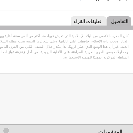
التفاصيل
تعليقات القراء
كان المغرب الأقصى من البلاد الإسلامية التي تعيش فيها، منذ أكثر من ألفَي سنة، أقلية يهو
الديار. وتحت راية الإسلام، حافظت على عاداتها وعلى شعائرها الدينية تحت مظلة السل
الذمة. غير أن هذا الوضع الذي عمّر قرونًا، بدأ يتكدر خلال النصف الثاني من القرن ال
ومحاولات بعض القوى الغربية المراهنة على الأقلية اليهودية، من أجل زعزعة توازنات ا
السلطة المركزية؛ تمهيدًا للهيمنة الاستعمارية.
المنشورات