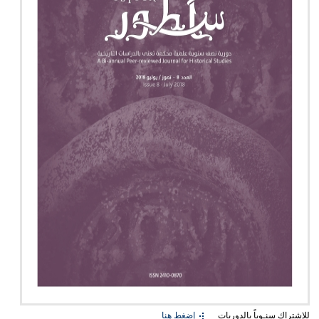
للإشتراك سنـوياً بالدوريات
إضغط هنا