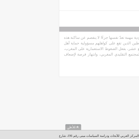
دية مهمة تعدّ نفسها جزءًا لا ينفصم عن ساكنة هذه
اطين الذين تقع على كواهلهم مسؤولية حماية أهل
تاسع عشر، بفعل الضغوط الاستعمارية على المغرب،
لمجتمع التقليدي المغربي، وانتهاز فرصة لإضعاف
المركز العربي للأبحاث ودراسة السياسات مبنى رقم 196، شارع