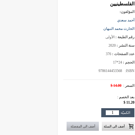
الفلسطينيين
المؤلفون:
أحمد سعدي
الحارث محمد النبهان
رقم الطبعة :
الأولى
سنة النشر :
2020
عدد الصفحات :
376
الحجم :
24*17
9786144453568
ISBN:
السعر :
14.00 $
بعد الخصم :
11.20 $
الكميّة: