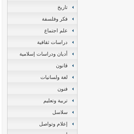
تاريخ
فكر وفلسفة
علم اجتماع
دراسات ثقافية
أديان ودراسات إسلامية
قانون
لغة ولسانيات
فنون
تربية وتعليم
سلاسل
إعلام وتواصل