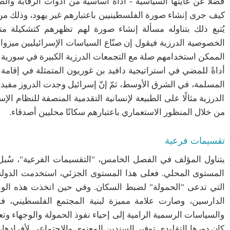
فضلًا عن غايتها السياسية - أداة أساسية من أدوات الرقابة وا
كيف جرى إنشاء صورة الفلسطينيين باعتبارهم غير يهود، وذلك من 
يُتبع ذلك بتناوله مسألة إنشاء صورة لهم تظهرهم كتشكيلة متنو
الخصوصية الدرزية فيقول إن صنّاع السياسات الإسرائيليين ميزوا ا
الممكن استخدامهم صلة مع التجمعات الدرزية الكبيرة في سورية ول
أداةً للمضي في استراتيجية دافيد بن غوريون المتمثلة في إقامة ت
المسلمة، في الشرق الأوسط، ثمّ إنّ إسرائيل وجدت الدروز مفيدين
الدرزية مثالًا على الطبيعة لإنسانية التقدمية المنصفة للنظام الإ
من خلال المنظور الاستعماري باعتبارهم سكانًا محليين أصدقاء.
تقسيمات فرعية
يتناول المؤلف في الفصل الخامس، "التقسيمات الفرعية"، سُبل
المستوى المحلي. فعلى هذا المستوى الجزئي، استخدمت الدولة ا
التي تدعى "الحمولة" لضبط السكان. وفي حين اتخذت هذه الوحد
الدارسين، وصارت علامة مميزة لبنية المجتمع الفلسطيني، 
والسياسات الرسمية الرامية إلى إحياء نفوذ الحمولة والوجهاء وتع
كان دورها التقليدي توفير السندين المعنوي والاجتماعي لأفراده