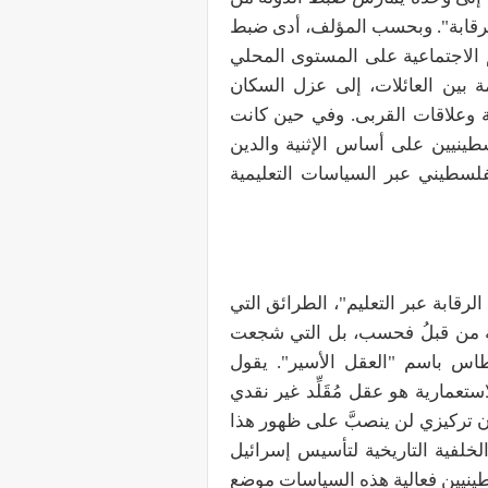
والرقابة". وبحسب المؤلف، أدى ضبط
م الاجتماعية على المستوى المحلي
 بين العائلات، إلى عزل السكان
عية وعلاقات القربى. وفي حين كانت
ينيين على أساس الإثنية والدين
لسطيني عبر السياسات التعليمية
قابة عبر التعليم"، الطرائق التي
وفة من قبلُ فحسب، بل التي شجعت
اس باسم "العقل الأسير". يقول
عمارية هو عقل مُقَلِّد غير نقدي
 تركيزي لن ينصبَّ على ظهور هذا
لخلفية التاريخية لتأسيس إسرائيل
ينيين فعالية هذه السياسات موضع