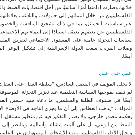
خلالها. وصارت إدامتها أمرًا أساسيًا من أجل اقتصاديات الضبط 
الفلسطينيين من خلال انتمائهم إلى حمولات، والتلاعب بعلاقاته
عبر سياسات الحمائل، بما في ذلك تشجيع المنافسة والخصومة
الفلسطينيين عن بعضهم بعضًا، استنادًا إلى انتماءاتهم الاجتما
سياسات التجزئة عاملة على المستوى الاجتماعي لتفريق الفلسط
وصلات القربى، سعت الدولة الإسرائيلية إلى تشكيل الوعي الف
أيضًا.
عقل على عقل
لا يحلل المؤلف في الفصل السادس، "سلطة العقل على العقل: الر
لم تقف بموجبها السياسة التعليمية عند تعزيز التجزئة الموص
أيضًا في صفوف الطلبة والمعلمين، ما دعاه سيد حسين العط
المؤلف: "يذهب العطاس إلى أن ما يجري إنتاجه في الأوضاع الاست
يحكمه مصدر خارجي، ولا يصدر التفكير فيه عن منظور مستقل. إن
النمط من الوعي، بل على آليات إنشائه وأساليبه. وبالنظر إلى ا
ولحال الأقلية الفلسطينية، وضع الأشخاص المسؤولون عن الفلسط