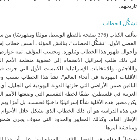
تاريخهم.
تشكُّل الخطاب
يتألف الكتاب (376 صفحة بالقطع الوسط، موثقًا ومفهرس
الفصل الأول، "تشكُّل الخطاب"، يناقش المؤلف أسس خطاب إسرائ
وأحوال ظهور هذا الخطاب وتَبلوره. وبحسب المؤلف، ثمة عوارضُ 
في ذلك طلب إسرائيل الانضمام إلى عضوية منظمة الأمم المتح
الأقليات اليهودية في أنحاء العالم". نشأ هذا الخطاب بسبب وج
الباقين ضمن الأراضي التي حازتها الدولة اليهودية في الجليل، أي
العربية في فلسطين، طبقًا لخطة التقسيم التي وضعتها الأمم ال
يكن مصير هذه الأقلية شأنًا إسرائيليًا داخليًا فحسب، بل أمرًا يهم 
في هذه الدراسة هو أن ذلك الخطاب الذي تشكل خلال الأعوام ال
الإطار العام، وكذلك المعايير والحدود التي سوف يجري ضمنها
ومناقشة أمرها".
يستدلّ المؤلف في الفصل الثاني، "السياسات"، على أن هذا ا