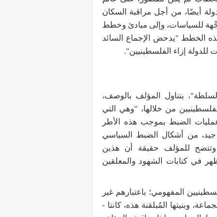
لة أيضًا، من أجل مراقبة السكان
جِّهة للسياسات، وإلى مبادئ وخطط
وهذه الخطط "يدحض الإجماع السائد
ت للدولة إزاء الفلسطينيين".
لسلطة"، يتناول المؤلف بالوصف،
لفلسطينيين من خلالها، "وهي التي
عمليات الضبط بموجب هذه الأطر
و جيد، من أشكال الضبط السياسي
. وتتضح للمؤلف حقيقة أن هذين
تظهر في كتابات الشهود والمعلقين
لسطينيين المفهومي؛ باعتبارهم غير
عة، وبنيتها المُبلقنة هذه، كانتا -