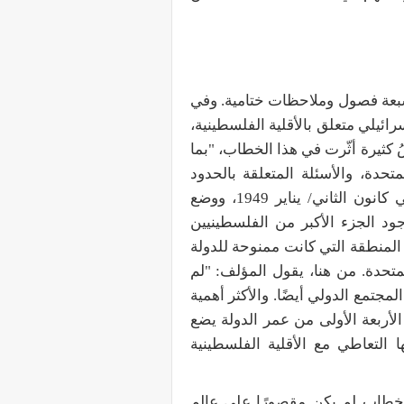
ًا) من سبعة فصول وملاحظات ختامية. وفي
يلي متعلق بالأقلية الفلسطينية،
كثيرة أثّرت في هذا الخطاب، "بما
دة، والأسئلة المتعلقة بالحدود
واللاجئين، والانتخابات الإسرائيلية للكنيست الأول التي جرت في كانون الثاني/ يناير 1949، ووضع
ود الجزء الأكبر من الفلسطينيين
 المنطقة التي كانت ممنوحة للدولة
متحدة. من هنا، يقول المؤلف: "لم
المجتمع الدولي أيضًا. والأكثر أهمية
أربعة الأولى من عمر الدولة يضع
 التعاطي مع الأقلية الفلسطينية
لخطاب لم يكن مقصورًا على عالم