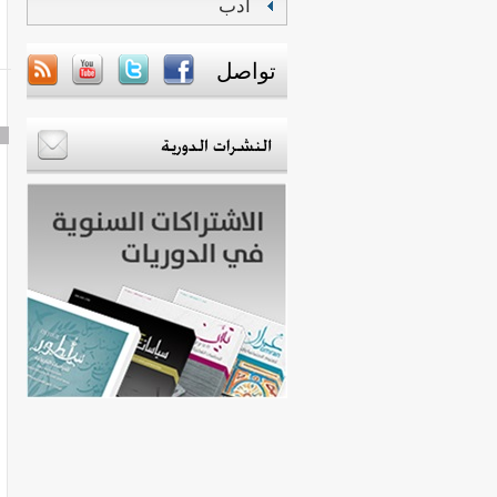
أدب
تواصل