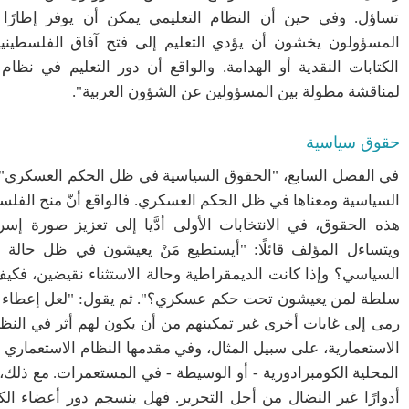
تساؤل. وفي حين أن النظام التعليمي يمكن أن يوفر إطارًا ل
المسؤولون يخشون أن يؤدي التعليم إلى فتح آفاق الفلسطينيي
الكتابات النقدية أو الهدامة. والواقع أن دور التعليم في نظا
لمناقشة مطولة بين المسؤولين عن الشؤون العربية".
حقوق سياسية
في الفصل السابع، "الحقوق السياسية في ظل الحكم العسكري"
السياسية ومعناها في ظل الحكم العسكري. فالواقع أنّ منح الفلس
هذه الحقوق، في الانتخابات الأولى أدَّيا إلى تعزيز صورة إسر
ويتساءل المؤلف قائلًا: "أيستطيع مَنْ يعيشون في ظل حالة ال
السياسي؟ وإذا كانت الديمقراطية وحالة الاستثناء نقيضين، فكي
سلطة لمن يعيشون تحت حكم عسكري؟". ثم يقول: "لعل إعطاء السك
رمى إلى غايات أخرى غير تمكينهم من أن يكون لهم أثر في النظا
الاستعمارية، على سبيل المثال، وفي مقدمها النظام الاستعماري 
المحلية الكومبرادورية - أو الوسيطة - في المستعمرات. مع ذلك،
أدوارًا غير النضال من أجل التحرير. فهل ينسجم دور أعضاء الك