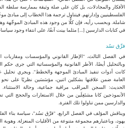
الأفكار والمجادلات، بل كان على صلة وثيقة بممارسة سلطة الدو
الفلسطينيين وإدارتهم. فيتناول ترجمة هذا الخطاب إلى مبادئ مو
شاملة. وبحسب رأيه، فإن كلًّا من وجود هذه المبادئ الموجِّهة 
في كتابات الدارسين [...] مثلما بينت آنفًا، على انتفاء وجود سياسا
فرِّق تسُد
في الفصل الثالث، "الإطار القانوني والمؤسسات ومقاربات ا
وبالتحليل أيضًا، الأطر القانونية والمؤسساتية التي جرى حكم ا
كانت أدوات تنفيذ المبادئ الموجهة والخطط". ويجري تحليل 
العامة ضمن علاقتها بشكلين اثنين، مؤسَسَين نظريًا على نح
الحديث: السجن المراقَب مراقبة جماعية، وحالة الاستثناء
الأنموذجين كانا مشتَغِلَين من خلال الاستعارات والحجج التي 
والدارسين ممن تناولوا تلك الفترة.
ويناقش المؤلف في الفصل الرابع، "فرِّق تسُد"، سياسة بناء الف
يهود، وباعتبارهم مجموعة متنوعة من الأقليات المنعزلة. وهوية الجما