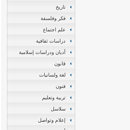
تاريخ
فكر وفلسفة
علم اجتماع
دراسات ثقافية
أديان ودراسات إسلامية
قانون
لغة ولسانيات
فنون
تربية وتعليم
سلاسل
إعلام وتواصل