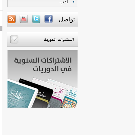
أدب
تواصل