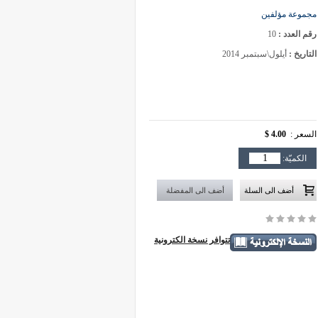
مجموعة مؤلفين
رقم العدد :
10
التاريخ :
أيلول\سبتمبر 2014
السعر :
4.00 $
الكميّة:
تتوافر نسخة الكترونية