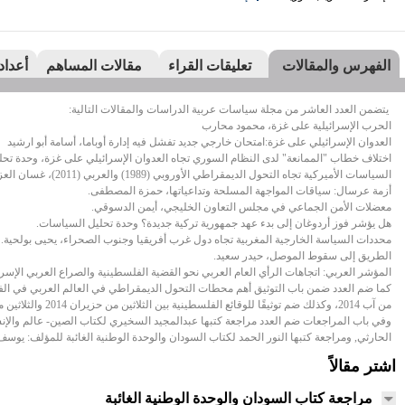
الفهرس والمقالات
تعليقات القراء
مقالات المساهم
أعداد
يتضمن العدد العاشر من مجلة سياسات عربية الدراسات والمقالات التالية:
الحرب الإسرائيلية على غزة، محمود محارب
العدوان الإسرائيلي على غزة:امتحان خارجي جديد تفشل فيه إدارة أوباما، أسامة أبو ارشيد
اختلاف خطاب "الممانعة" لدى النظام السوري تجاه العدوان الإسرائيلي على غزة، وحدة تحل
السياسات الأميركية تجاه التحول الديمقراطي الأوروبي (1989) والعربي (2011)، غسان العزي
أزمة عرسال: سياقات المواجهة المسلحة وتداعياتها، حمزة المصطفى.
معضلات الأمن الجماعي في مجلس التعاون الخليجي، أيمن الدسوقي.
هل يؤشر فوز أردوغان إلى بدء عهد جمهورية تركية جديدة؟ وحدة تحليل السياسات.
محددات السياسة الخارجية المغربية تجاه دول غرب أفريقيا وجنوب الصحراء، يحيى بولحية.
الطريق إلى سقوط الموصل، حيدر سعيد.
المؤشر العربي: اتجاهات الرأي العام العربي نحو القضية الفلسطينية والصراع العربي الإسر
من آب 2014، وكذلك ضم توثيقًا للوقائع الفلسطينية بين الثلاثين من حزيران 2014 والثلاثين من آب 2014.
وفي باب المراجعات ضم العدد مراجعة كتبها عبدالمجيد السخيري لكتاب الصين- عالم والإنسان
الحارثي, ومراجعة كتبها النور الحمد لكتاب السودان والوحدة الوطنية الغائبة للمؤلف: يوس
اشتر مقالاً
مراجعة كتاب السودان والوحدة الوطنية الغائبة