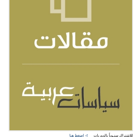
للإشتراك سنـوياً بالدوريات
إضغط هنا