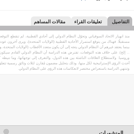
التفاصيل
تعليقات القراء
مقالات المساهم
منذ انهيار الاتحاد السوفياتي وتحوّل النظام الدولي إلى أحادي القطبية، لم تنقطع التوق
مستقبلًا. فهناك من يتوقع استمرار الأحادية القطبية (الولايات المتحدة)، ويرى آخرون عودة 
بينما يعتقد غيرهم أن النظام الدولي يتجه إلى أن يكون متعدد الأقطاب (الولايات المتحدة، وال
... إلخ). على خلاف هذه التوقعات، تفترض هذه الدراسة أن النظام الدولي القادم سيكون 
وروسيا. ولاستطلاع العلاقات الناشئة بين هذه الدول، والتعرف إلى توجهاتها، وما تنيطه 
أحدث الرؤى الإستراتيجية لكل منها، وذلك بتحليل مضمون مُقارن لثلاث وثائق رسمية تتعلق 
وتنتهي الدراسة باستعراض مختصر لانعكاسات هذه الرؤى على النظام الدولي.
المنشورات