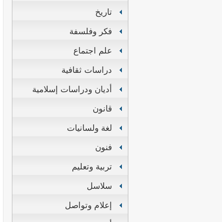
تاريخ
فكر وفلسفة
علم اجتماع
دراسات ثقافية
أديان ودراسات إسلامية
قانون
لغة ولسانيات
فنون
تربية وتعليم
سلاسل
إعلام وتواصل