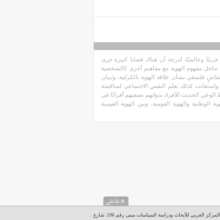
عربيًا وعالميًا، لدرجة أن هناك قضايا كبيرة جرى
ت تداخل مفهوم الهوية مع مفاهيم أخرى كالشخصية
قاشٍ فلسفي بشأن علاقة الهوية بالكرامة، وتبيان
اق. واستعانت كذلك بعلم النفس الاجتماعي لمناقشة
لوعي الحديث للأفراد بذواتهم بصفتهم أفرادًا في
ية الوطنية والهوية القومية، وبين الهوية القومية
المركز العربي للأبحاث ودراسة السياسات مبنى رقم 196، شارع