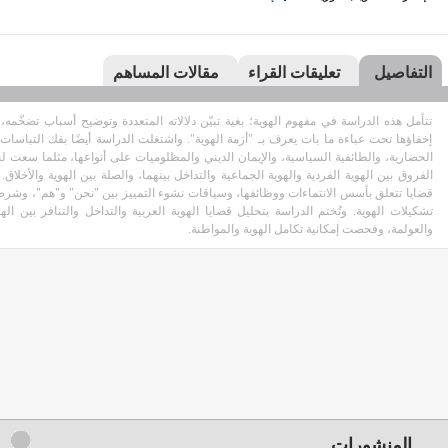
التفاصيل
تعليقات القراء
مقالات المساهم
تتأمل هذه الدراسة في مفهوم الهوية؛ بغية تبيّن دلالاته المتعددة وتوضيح أسباب تضخّمه، 
إخفاؤها تحت عباءة ما بات يعرف بـ "أزمة الهوية". واشتغلت الدراسة أيضًا بفك التباسا
الحضارية، والطائفية السياسية، والإيمان الديني والمظلوميات على أنواعها، مثلما سعت لن
الفروق بين الهوية الفردية والهوية الجماعية والتداخل بينهما، والصلة بين الهوية والأخل
قضايا تتعلق بأسس الانتماءات ووظائفها، وسياقات نشوء التمييز بين "نحن" و"هم"، وشرط ا
تشكيلات الهوية. وتُختم الدراسة بتحليل قضايا الهوية العربية والتداخل والتنافر بين الهو
والعولمة، وفحصت إمكانية تكامل الهوية والمواطنة.
المنشورات