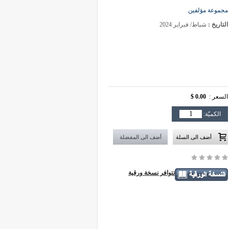
مجموعة مؤلفين
التاريخ :
شباط/ فبراير 2024
السعر :
0.00 $
الكميّة:
تتوافر نسخة ورقية