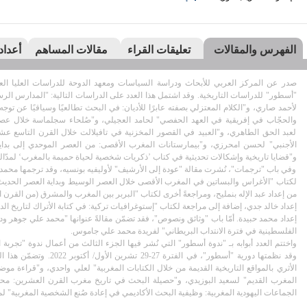
الفهرس والمقالات
تعليقات القراء
مقالات المساهم
أعداد
صدر عن المركز العربي للأبحاث ودراسة السياسات ومعهد الدوحة للدراسات العليا الع
"أسطور" للدراسات التاريخية. وقد اشتمل هذا العدد على الدراسات التالية: "المدارس الرسم
لأحمد صاري، و"الكلام المعتزلي بصفته عابرًا للأديان: في البحث تطالعيًا وسياقيًا عن
والحجّاب في إفريقية في العهد الحفصي" لحامد العجيلي، و"صُلحاء سجلماسة خلال عصر
لعبد الحق الطاهري، و"العبيد في القصور المخزنية في تافيلالت خلال القرن التاسع ع
و"قضايا تاريخية وإشكالات تحديثية في كتاب ’ذكريات شخصية لحياة حميمة بالمغرب‘ لمدّالي
وفي باب "ترجمات"، نُشرت مقالة "عودة إلى الأرشيف" لأوليفيه بونسيه، وقد ترجمها محمد 
لكتاب "الأغراس والبساتين في المغرب الأقصى خلال العصر الوسيط وبداية العصر الحديث
من إعداد عبد الإله بنمليح، ومراجعةً أخرى لكتاب "البربر بين المغرب والمشرق (من القرن
إعداد محمد حبيدة. أمّا باب "وثائق ونصوص"، فقد تضمّن مقالةً عنوانها "محمد علي جوهر ود
الفلسطينية في فترة الانتداب البريطاني" لفريدة محمد علي جاموس.
واختتم العدد أبوابه بـ "ندوة أسطور" التي نُشر فيها الجزء الثالث من أعمال ندوة "تجربة
وقد نظمتها دورية "أسطور"، في 
الأثري بالمواقع التاريخية القديمة من خلال الكتابات المغربية" لعلي واحدي، و"قراءة موضو
المغرب القديم" لسعيد البوزيدي، و"حصيلة البحث في تاريخ مغرب القرن العشرين: محاو
الجماعات اليهودية المغربية: وظيفية البحث الأكاديمي في إعادة صُنع الشخصية المغربية" ل