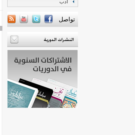
أدب
تواصل