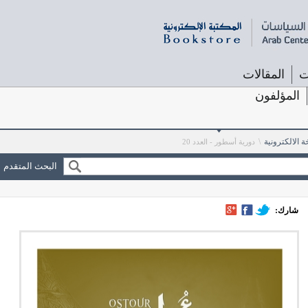
ت
المقالات
المؤلفون
 الالكترونية
\
دورية أسطور - العدد 20
البحث المتقدم
شارك: