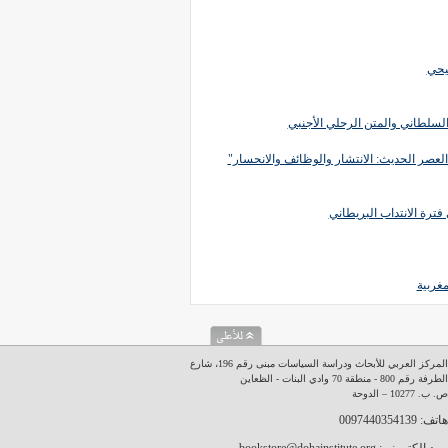
سيحي
السلطاني والمتن الرحلي الأجنبي
لعصر الحديث: الانتشار والوظائف والانحسار"
ترة الانتداب البريطاني
مغربية
المركز العربي للأبحاث ودراسة السياسات مبنى رقم 196، شارع
الطرفة رقم 800 - منطقة 70 وادي البنات - الظعاين
ص. ب. 10277 – الدوحة
هاتف: 0097440354139