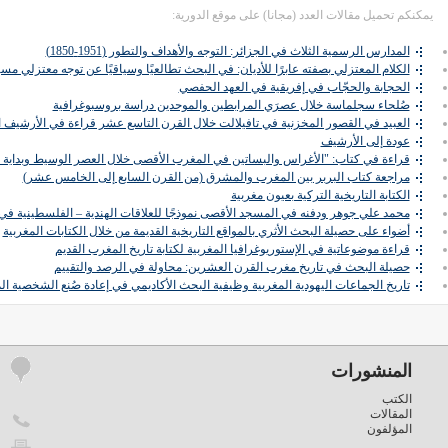
يمكنكم تحميل مقالات العدد (مجانا) على موقع الدورية:
المدارس الرسمية الثلاث في الجزائر: التوجه والأهداف والتطور (1951-1850)
الكلام المعتزلي بصفته عابرًا للأديان: في البحث تطالعيًا وسياقيًا عن توجه معتزلي م
الحجابة والحجّاب في إفريقية في العهد الحفصي
صُلحاء سجلماسة خلال عصرَي المرابطين والموحدين دراسة بروسبوغرافية
العبيد في القصور المخزنية في تافيلالت خلال القرن التاسع عشر قراءة في الأرشيف 
عودة إلى الأرشيف
قراءة في كتاب: "الأغراس والبساتين في المغرب الأقصى خلال العصر الوسيط وبداية ا
مراجعة كتاب البربر بين المغرب والمشرق (من القرن السابع إلى الخامس عشر)
الكتابة التاريخية التركية بعيون مغربية
محمد علي جوهر ودفنه في المسجد الأقصى نموذجًا للعلاقات الهندية – الفلسطينية في ف
أضواء على حصيلة البحث الأثري بالمواقع التاريخية القديمة من خلال الكتابات المغربية
قراءة موضوعاتية في الإستوريوغرافيا المغربية لكتابة تاريخ المغرب القديم
حصيلة البحث في تاريخ مغرب القرن العشرين: محاولة في الرصد والتقييم
تاريخ الجماعات اليهودية المغربية وظيفية البحث الأكاديمي في إعادة صُنع الشخصية ال
المنشورات
الكتب
المقالات
المؤلفون