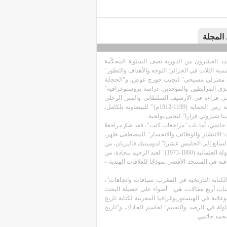
 المجلة
دد العشرون من الدورية نصف السنوية المحكّمة
ية الثلاث في الجزائر: التوجه والأهداف والتطور"
 توجه معتزلي مسيحي" لنجيب جورج عوض، و"الحجابة
َي المرابطين والموحدين: دراسة بروسبوغرافية"
شر: قراءة في الأرشيف السلطاني والمتن الرحلي
الأجنبي" لحسن امحرزي، و"بيمارستانات المغرب الأقصى: من العصر الموحدي إلى بداية زمن الحماية (1199-1912م)" للبيضاوية بلكامل،
نا شيزوتي فرارا" ليحيى بولحية.
حاتمي، أما باب "مراجعات كتب"، فقد ضمّ مراجعةً
: الانتشار والوظائف والانحسار" للمصطفى طهر،
 السابع إلى الخامس عشر)" لدومينيك فاليريان، من
إعداد خالد جدي، إضافة إلى مراجعة لكتاب "إستوغرافيات تركية: في كتابة الأتراك لتاريخ الدولة العثمانية (1860-1973)" لعبد الرحيم بنحادة، من
فنه في المسجد الأقصى نموذجًا للعلاقات الهندية –
 الكتابة التاريخية في المغرب: سياقات واتجاهات"،
الفترة 27-29 تشرين الأول/ أكتوبر 2022. وتضمّن هذا الباب أربع مقالات، هي: "أضواء على حصيلة البحث
عاتية في الهيستوريوغرافيا المغربية لكتابة تاريخ
لة في الرصد والتقييم" لقاسم الحادك، و"تاريخ
محمد حاتمي.