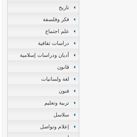
تاريخ
فكر وفلسفة
علم اجتماع
دراسات ثقافية
أديان ودراسات إسلامية
قانون
لغة ولسانيات
فنون
تربية وتعليم
سلاسل
إعلام وتواصل