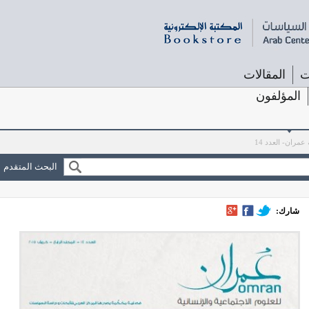
ت
المقالات
المؤلفون
عمران- العدد 14
البحث المتقدم
شارك: