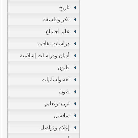
تاريخ
فكر وفلسفة
علم اجتماع
دراسات ثقافية
أديان ودراسات إسلامية
قانون
لغة ولسانيات
فنون
تربية وتعليم
سلاسل
إعلام وتواصل