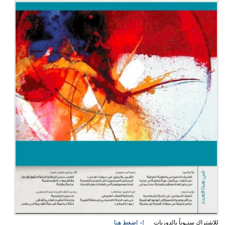
للإشتراك سنـوياً بالدوريات
إضغط هنا