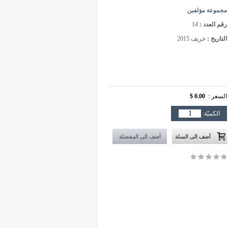
مجموعة مؤلفين
رقم العدد :
14
التاريخ :
خريف 2015
السعر :
0.00 $
الكميّة: