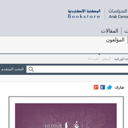
ت
المقالات
المؤلفون
ة الورقية
\
أسطور - العدد 16
البحث المتقدم
شارك: