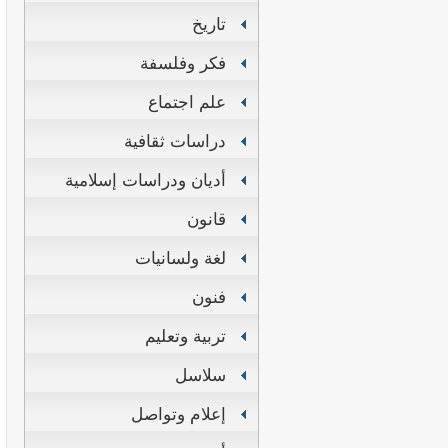
تاريخ
فكر وفلسفة
علم اجتماع
دراسات ثقافية
أديان ودراسات إسلامية
قانون
لغة ولسانيات
فنون
تربية وتعليم
سلاسل
إعلام وتواصل