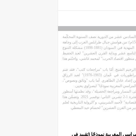
 السادس عشر من الدورية نصف السنوية المحكّمة
". وتضمّن هذا العدد الدراسات التالية: "عائلة السّلمي المسلّاتي (القرنان 8-9هـ/ 14-15م): من هوامش جبال طرابلس الغرب إلى وجاهة
حواضر المشرق خلال العصر المملوكي" لحافظ عبدولي، و" مصادر تاريخ الثورة والدولة المهدية في السودان (1881-1898) مشكلة التنوع
لتاسع عشر وبداية القرن العشرين" لعبد الحفيظ
من منظور اقتصاد الحرب" لمحمد غاشي، واختُتم هذا
لرحيم الشيخ. أمّا باب "مراجعات كتب"، فقد ضم
مراجعتين لكتابين، هما: "ظفار: ثورة الرياح الموسمية: الجمهوريون والسلاطين والإمبراطوريات في عُمان (1965-1976)" لعبد الرزاق
من إعداد عادل الطاهري. أما باب "وثائق ونصوص"،
لمراسي المغربية نموذجًا" لبصراوي يحيى.
ة إلى المسار ومراجعة الحصيلة"، وقد نظمتها أسطور
للدراسات التاريخية، بالتعاون مع قسم التاريخ في معهد الدوحة للدراسات العليا، خلال الفترة 1-2 تشرين الثاني/ نوفمبر 2021. وتضمَّن هذا
صادية" لأحمد الشربيني، و"الرواية التاريخية لعلم
لأخير من القرن العشرين" لحسام عبد المعطي.
اسي المغربية نموذجًا (تقييد في