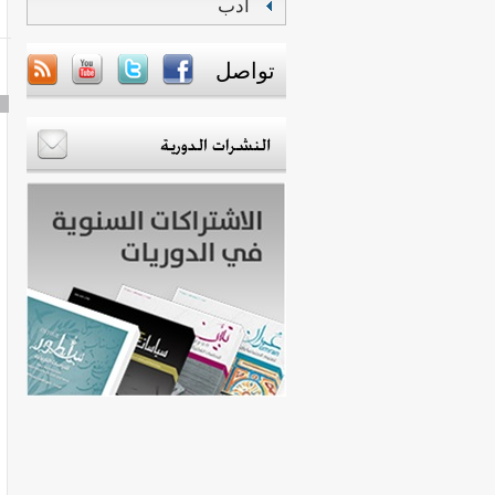
أدب
تواصل