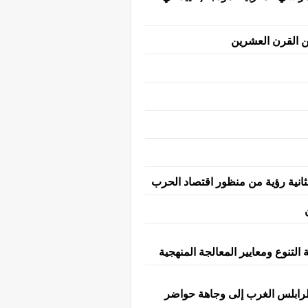
من القرن العشرين
لثانية رؤية من منظور اقتصاد الحرب
ـ/ 14-15م) من هوامش جبال طرابلس الغرب إلى وجاهة حواضر