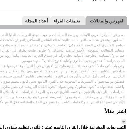
الفهرس والمقالات
تعليقات القراء
أعداد المجلة
صدر عن المركز العربي للأبحاث ودراسة السياسات ومعهد الدوحة للدراسات العليا العدد
"
أسطور
ومعايير المعالجة المنهجية" لأحمد إبراهيم أبوشوك، و" طريق طنجة تطوان في القرن ا
حمان، و" السياسة الخارجية الألمانية تجاه تركيا في سياق الحرب العالمية الثانية: رؤية 
الباب بدراسة " أحمد بن يحيى البلاذري وكتابه ’فتوح البلدان‘" لمهند مبيضين.
وفي باب "ترجمات" نُشرت مقالة سايدية هارتمان "فينوس في أداءين"، وقد ترجمها عبد ا
التكريتي، من إعداد أمل غزال، و"أوروبا في القرن التاسع عشر: نابليون" لمحمد حبيدة، 
فتضمّن دراسة بعنوان "التشريعات المخزنية خلال القرن التاسع عشر: قانون تنظيم شؤون ا
واختتم العدد أبوابه بـ "ندوة أسطور"، وهي بعنوان "تجربة الكتابة التاريخية في مصر: نظر
العدد الجزء الثاني من مقالات الندوة، وهي: "المدرسة المصرية وتجربة محمد علي باشا الاقت
الآثار في مصر" لخالد عزب، و"اتجاهات كتابة تاريخ مصر في الحقبة العثمانية خلال الربع ا
اشتر مقالاً
التشريعات المخزنية خلال القرن التاسع عشر: قانون تنظيم شؤون المر